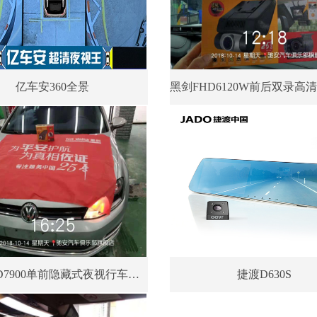
亿车安360全景
黑剑FHD7900单前隐藏式夜视行车记录仪
捷渡D630S