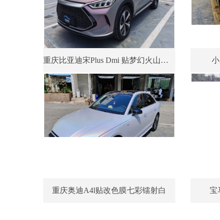
重庆比亚迪宋Plus Dmi 贴梦幻火山灰改色膜
小
重庆奥迪A4l贴改色膜七彩镭射白
宝