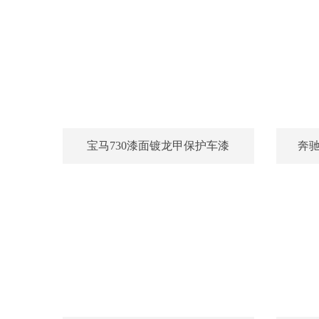
宝马730漆面镀龙甲保护车漆
奔