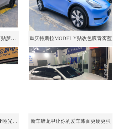
重庆汽车改色膜特斯拉modelY贴梦幻火山灰
重庆特斯拉MODEL Y贴改色膜青雾蓝
本田雅阁7代半贴七彩镭射白亚哑光改色膜
新车镀龙甲让你的爱车漆面更硬更强