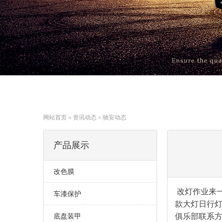
网站首页
»
资讯动态
»
驰安动态
产品展示
改色膜
改灯作业来一
车漆保护
款大灯日行
俱乐部联系方式:
底盘装甲