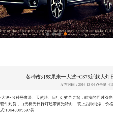
1
2
3
4
各种改灯效果来一大波~CS75新款大
发布时间：2016-12-04
点击量:
61
大波~各种恶魔眼、天使眼、日行灯效果走起，骚搞的同时双光透
灯套件到货，白光棉光日行灯还带黄光转向，装上后帅到爆，价格
13648395597吴