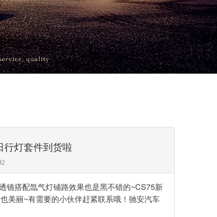
灯日行灯套件到货啦
02
镜搭配氙气灯铺路效果也是黑不错的~CS75新
也美丽~有需要的小伙伴赶紧联系哦！驰安汽车